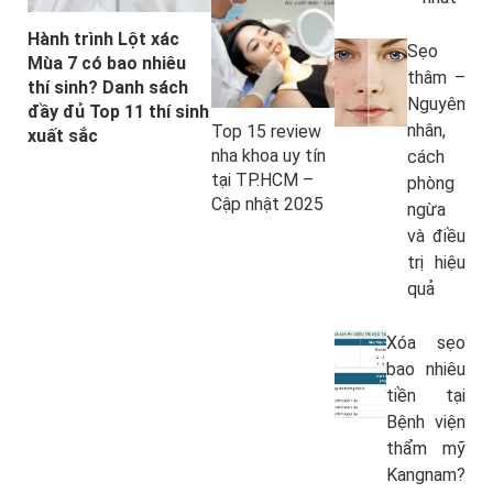
Hành trình Lột xác
Sẹo
Mùa 7 có bao nhiêu
thâm –
thí sinh? Danh sách
Nguyên
đầy đủ Top 11 thí sinh
nhân,
Top 15 review
xuất sắc
nha khoa uy tín
cách
tại TP.HCM –
phòng
Cập nhật 2025
ngừa
và điều
trị hiệu
quả
Xóa sẹo
bao nhiêu
tiền tại
Bệnh viện
thẩm mỹ
Kangnam?