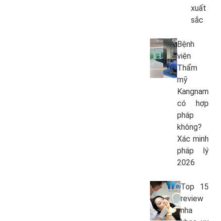
xuất
sắc
Bệnh
viện
Thẩm
mỹ
Kangnam
có hợp
pháp
không?
Xác minh
pháp lý
2026
Top 15
review
nha