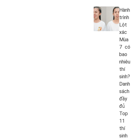
Hành
trình
Lột
xác
Mùa
7 có
bao
nhiêu
thí
sinh?
Danh
sách
đầy
đủ
Top
11
thí
sinh