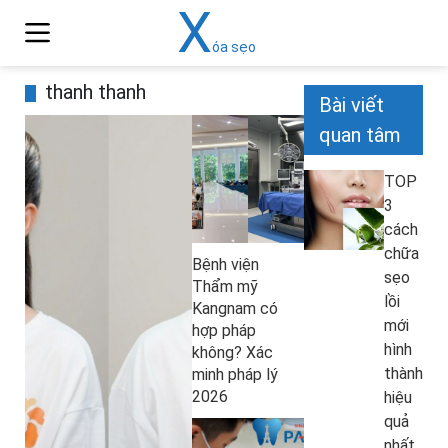
X
óa sẹo
thanh thanh
Bài viết
quan tâm
TOP
3
cách
chữa
Bệnh viện
sẹo
Thẩm mỹ
lồi
Kangnam có
mới
hợp pháp
hình
không? Xác
thành
minh pháp lý
2026
hiệu
quả
nhất