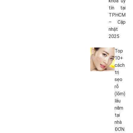
khoa uy
tín tại
TP.HCM
– Cập
nhật
2025
Top
10+
cách
trị
sẹo
rỗ
(lõm)
lâu
năm
tại
nhà
ĐƠN