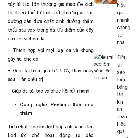
này là tạo tổn thương giả mạo để kích
hiệu
quả
thích cơ thể tự lành vết thương và tạo
nhanh
đường dẫn đưa chất dinh dưỡng thẩm
chóng
thấu sâu vào trong da. Ưu điểm của cấy
tại
da siêu vi điểm là:
nhà
– Thích hợp với mọi loại da và không
Điều
gây hại cho da
trị
– Đem lại hiệu quả tới 90%, thấy ngay
sẹo
sau 1 lần điều trị
lõm
bằng
– Giúp da tái tạo và phục hồi rất nhanh
lăn
kim
Công nghệ Peeling: Xóa sẹo
an
thâm
toàn
hiệu
Tinh chất Peeling kết hợp ánh sáng đèn
quả
Led ức chế hoạt động tế bào