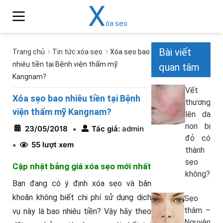
X
óa sẹo
Bài viết
Trang chủ
Tin tức xóa sẹo
Xóa sẹo bao
nhiêu tiền tại Bệnh viện thẩm mỹ
quan tâm
Kangnam?
Vết
Xóa sẹo bao nhiêu tiền tại Bệnh
thương
viện thẩm mỹ Kangnam?
lên da
non bị
23/05/2018
Tác giả:
admin
*
đỏ có
55 lượt xem
*
thành
sẹo
Cập nhật bảng giá xóa sẹo mới nhất
không?
Bạn đang có ý định xóa sẹo và băn
khoăn không biết chi phí sử dụng dịch
Sẹo
thâm –
vụ này là bao nhiêu tiền? Vậy hãy theo
Nguyên