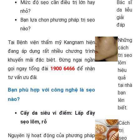
Bác sĩ
Mức độ sẹo cần điều trị lớn hay
da liễu
nhỏ?
giải
Bạn lựa chọn phương pháp trị sẹo
đáp
nào?
Những
Tại Bệnh viện thẩm mỹ Kangnam hiện
cách
đang áp dụng rất nhiều chương trình
trị sẹo
khuyến mãi đặc biệt. Đừng ngại ngần
lõm
gọi ngay tổng đài
1900 6466
để nhận
hiệu
tư vấn ưu đãi.
quả
tại nhà
Bạn phù hợp với công nghệ là sẹo
bạn
nào?
lên
biết.
Cấy da siêu vi điểm: Lấp đầy
sẹo lõm, rỗ
Cách
trị
Nguyên lý hoạt động của phương pháp
sẹo