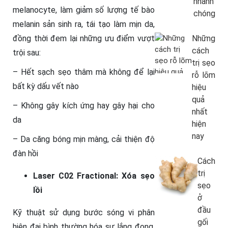
nhanh
melanocyte, làm giảm số lượng tế bào
chóng
melanin sản sinh ra, tái tạo làm mịn da,
Những
đồng thời đem lại những ưu điểm vượt
cách
trội sau:
trị sẹo
– Hết sạch sẹo thâm mà không để lại
rỗ lõm
bất kỳ dấu vết nào
hiệu
quả
– Không gây kích ứng hay gây hại cho
nhất
da
hiện
nay
– Da căng bóng mịn màng, cải thiện độ
đàn hồi
Cách
trị
Laser C02 Fractional: Xóa sẹo
sẹo
lồi
ở
đầu
Kỹ thuật sử dụng
bước sóng vi phân
gối
hiện đại bình thường hóa sự lắng đọng,