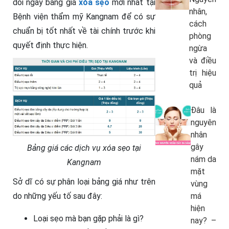
dõi ngay bảng giá
xóa sẹo
mới nhất tại
nhân,
Bệnh viện thẩm mỹ Kangnam để có sự
cách
chuẩn bị tốt nhất về tài chính trước khi
phòng
quyết định thực hiện.
ngừa
và điều
trị hiệu
quả
Đâu là
nguyên
nhân
gây
Bảng giá các dịch vụ xóa sẹo tại
nám da
Kangnam
mặt
Sở dĩ có sự phân loại bảng giá như trên
vùng
má
do những yếu tố sau đây:
hiện
Loại sẹo mà bạn gặp phải là gì?
nay? –