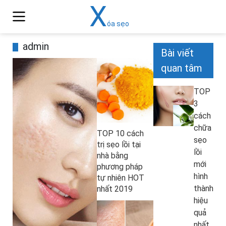
X
óa sẹo
admin
Bài viết
quan tâm
TOP
3
cách
chữa
TOP 10 cách
sẹo
trị sẹo lồi tại
lồi
nhà bằng
mới
phương pháp
hình
tự nhiên HOT
thành
nhất 2019
hiệu
quả
nhất