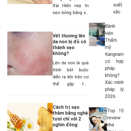
xuất
đại Hiện nay trị
sắc
sẹo bỏng bằng sự
can thiệp của các
Bệnh
loại máy móc
viện
thiết bị thẩm mỹ
Vết thương lên
Thẩm
là hoạt động vô…
da non bị đỏ có
mỹ
thành sẹo
không?
Kangnam
có hợp
Lên da non là quá
pháp
trình bắt buộc
không?
diễn ra khi trên cơ
Xác minh
thể gặp tổn
pháp lý
thương và trong
2026
quá trình hồi phục.
Nhưng khi lên da
Cách trị sẹo
Top 15
non bị đỏ…
thâm bằng nghệ
review
tươi chỉ với 2
nghìn đồng
nha