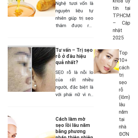
khoa uy
Nghệ tươi vốn là
tín tại
nguyên liệu tự
TP.HCM
nhiên giúp trị sẹo
– Cập
thâm được rất
nhật
nhiều người tin
2025
dùng. Hãy cùng
tìm hiểu công
Tư vấn – Trị sẹo
Top
dụng của nghệ
rỗ ở đâu hiệu
10+
quả nhất?
cùng với 3 cách…
cách
SẸO rỗ là nỗi lo
trị
của rất nhiều
sẹo
người, đặc biệt là
rỗ
với phái nữ vì nó
(lõm)
ảnh hưởng trực
lâu
tiếp tới ngoại hình.
năm
Bạn băn khoăn
Cách làm mờ
tại
không biết nên…
sẹo lồi lâu năm
nhà
bằng phương
ĐƠN
pháp thiên nhiên