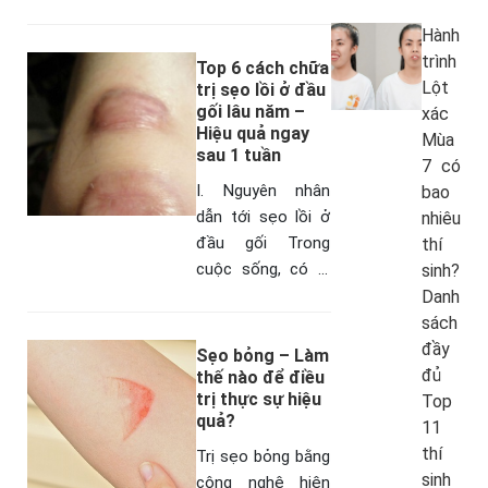
mùa từ 2016 đến
2018, chương trình
Hành
hành trình lột xác
trình
Top 6 cách chữa
của BVTM…
Lột
trị sẹo lồi ở đầu
gối lâu năm –
xác
Hiệu quả ngay
Mùa
sau 1 tuần
7 có
I. Nguyên nhân
bao
dẫn tới sẹo lồi ở
nhiêu
đầu gối Trong
thí
cuộc sống, có lẽ
sinh?
đầu gối là một
Danh
trong những vị trí
sách
dễ bị tổn thương
đầy
Sẹo bỏng – Làm
nhất, thường khi…
đủ
thế nào để điều
trị thực sự hiệu
Top
quả?
11
thí
Trị sẹo bỏng bằng
sinh
công nghệ hiện