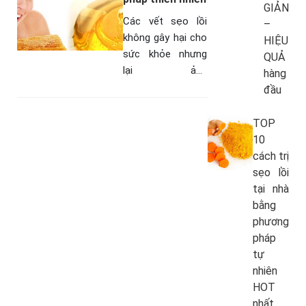
GIẢN
Các vết sẹo lồi
–
không gây hại cho
HIỆU
sức khỏe nhưng
QUẢ
lại ảnh
hàng
hưởng đến tính
đầu
thẩm mỹ. Hơn
nữa, sẹo lồi lâu
TOP
năm có xu hướng
10
sẫm màu hơn
cách trị
vùng da…
sẹo lồi
tại nhà
bằng
phương
pháp
tự
nhiên
HOT
nhất