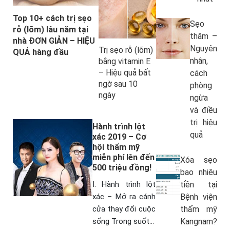
Top 10+ cách trị sẹo
Sẹo
rỗ (lõm) lâu năm tại
thâm –
nhà ĐƠN GIẢN – HIỆU
Nguyên
Trị sẹo rỗ (lõm)
QUẢ hàng đầu
nhân,
bằng vitamin E
– Hiệu quả bất
cách
ngờ sau 10
phòng
ngày
ngừa
và điều
trị hiệu
Hành trình lột
quả
xác 2019 – Cơ
hội thẩm mỹ
miễn phí lên đến
Xóa sẹo
500 triệu đồng!
bao nhiêu
I. Hành trình lột
tiền tại
xác – Mở ra cánh
Bệnh viện
cửa thay đổi cuộc
thẩm mỹ
sống Trong suốt 3
Kangnam?