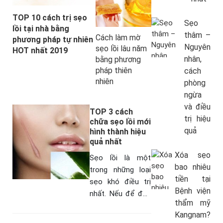
TOP 10 cách trị sẹo
Sẹo
lồi tại nhà bằng
thâm –
Cách làm mờ
phương pháp tự nhiên
Nguyên
sẹo lồi lâu năm
HOT nhất 2019
nhân,
bằng phương
pháp thiên
cách
nhiên
phòng
ngừa
và điều
TOP 3 cách
trị hiệu
chữa sẹo lồi mới
quả
hình thành hiệu
quả nhất
Xóa sẹo
Sẹo lồi là một
bao nhiêu
trong những loại
tiền tại
sẹo khó điều trị
Bệnh viện
nhất. Nếu để đến
thẩm mỹ
khi mô sẹo hoàn
Kangnam?
tất quá trình hồi