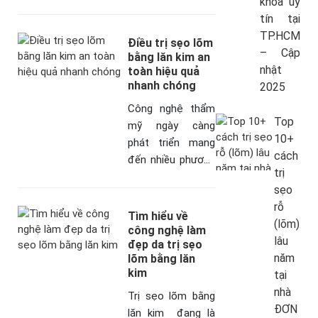
khoa uy
lõm một cách
tín tại
hiệu quả tuy
TP.HCM
nhiên không phải
Điều trị sẹo lõm
– Cập
ai cũng biết rõ các
bằng lăn kim an
nhật
toàn hiệu quả
loại…
nhanh chóng
2025
Công nghệ thẩm
Top
mỹ ngày càng
10+
phát triển mang
cách
đến nhiều phương
trị
pháp làm đẹp hơn
sẹo
có khả năng điều
rỗ
trị hiệu qua các
Tìm hiểu về
(lõm)
vần đề về da như
công nghệ làm
lâu
đẹp da trị sẹo
mụn…
năm
lõm bằng lăn
kim
tại
nhà
Trị sẹo lõm bằng
ĐƠN
lăn kim đang là