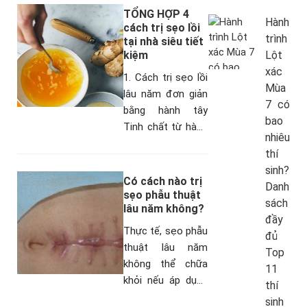
phục, cấu trúc đã
TỔNG HỢP 4
Hành
ổn định mới…
cách trị sẹo lồi
trình
tại nhà siêu tiết
kiệm
Lột
xác
1. Cách trị sẹo lồi
Mùa
lâu năm đơn giản
7 có
bằng hành tây
bao
Tinh chất từ hành
nhiêu
tây có công dụng
thí
kháng viêm, diệt
sinh?
khuẩn và làm mờ
Có cách nào trị
Danh
sẹo hiệu quả.…
sẹo phẫu thuật
sách
lâu năm không?
đầy
Thực tế, sẹo phẫu
đủ
thuật lâu năm
Top
không thể chữa
11
khỏi nếu áp dụng
thí
trị sẹo tại nhà
sinh