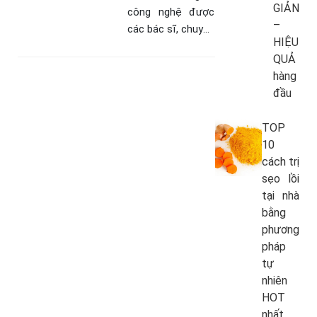
GIẢN
công nghệ được
–
các bác sĩ, chuyên
HIỆU
gia đánh giá cao
QUẢ
về hiệu quả cũng
hàng
như độ an toàn
đầu
trong quá trình…
TOP
10
cách trị
sẹo lồi
tại nhà
bằng
phương
pháp
tự
nhiên
HOT
nhất