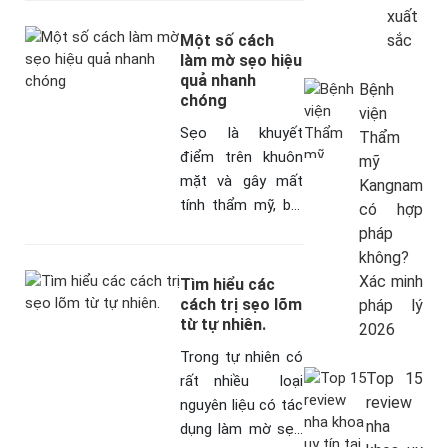
bằng nguyên liệu
xuất
tự nhiên. Vậy có
Một số cách
sắc
cách nào trị sẹo
làm mờ sẹo hiệu
quả nhanh
phẫu…
Bệnh
chóng
viện
Sẹo là khuyết
Thẩm
điểm trên khuôn
mỹ
mặt và gây mất
Kangnam
tính thẩm mỹ, bởi
có hợp
không như màu da
pháp
hay mụn có thể
không?
khắc phục được.
Xác minh
Tìm hiểu các
Hãy tham khảo
cách trị sẹo lõm
pháp lý
từ tự nhiên.
những cách…
2026
Trong tự nhiên có
Top 15
rất nhiều loại
review
nguyên liệu có tác
nha
dụng làm mờ sẹo