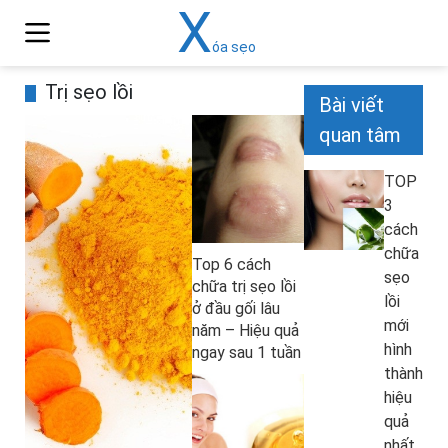
X
óa sẹo
Trị sẹo lồi
Bài viết
quan tâm
TOP
3
cách
chữa
Top 6 cách
sẹo
chữa trị sẹo lồi
lồi
ở đầu gối lâu
mới
năm – Hiệu quả
hình
ngay sau 1 tuần
thành
hiệu
quả
nhất