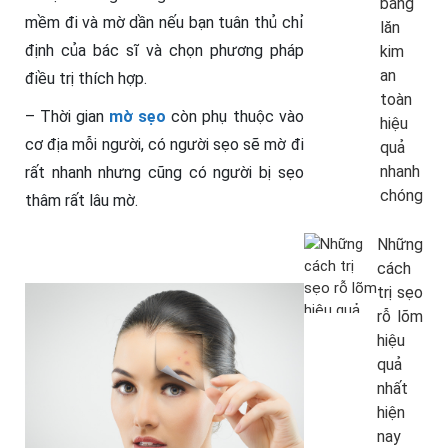
bằng
mềm đi và mờ dần nếu bạn tuân thủ chỉ
lăn
định của bác sĩ và chọn phương pháp
kim
an
điều trị thích hợp.
toàn
– Thời gian
mờ sẹo
còn phụ thuộc vào
hiệu
cơ địa mỗi người, có người sẹo sẽ mờ đi
quả
nhanh
rất nhanh nhưng cũng có người bị sẹo
chóng
thâm rất lâu mờ.
Những
cách
trị sẹo
rỗ lõm
hiệu
quả
nhất
hiện
nay