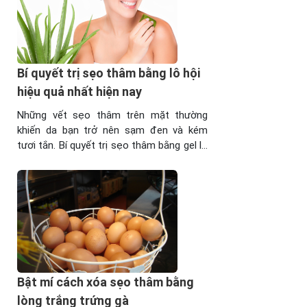
trên
da, di
chứng
của
Bí quyết trị sẹo thâm bằng lô hội
mụn
trứng
hiệu quả nhất hiện nay
cá để
Những vết sẹo thâm trên mặt thường
lại làm
khiến da bạn trở nên sạm đen và kém
bạn
tươi tắn. Bí quyết trị sẹo thâm bằng gel lô
mất đi
hội sau đây sẽ giúp bạn tự tin hơn với làn
sự tự
da của mình. >>Xem thêm: Có cách nào
tin…
trị sẹo thâm trên mặt nhanh nhất? Bí
bạn
quyết trị sẹo ...
đã
thử
nhiều
cách
trị sẹo
Bật mí cách xóa sẹo thâm bằng
thâm
nhưng
lòng trắng trứng gà