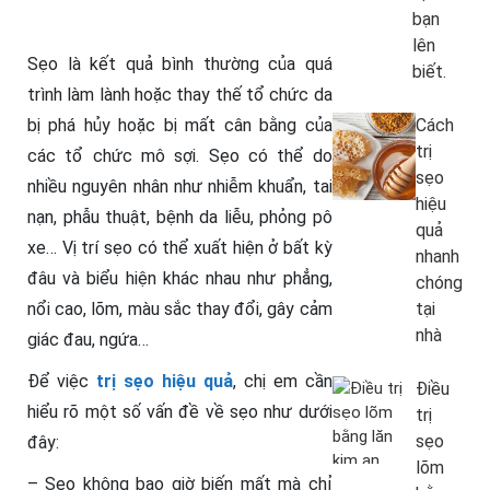
bạn
lên
Sẹo là kết quả bình thường của quá
biết.
trình làm lành hoặc thay thế tổ chức da
bị phá hủy hoặc bị mất cân bằng của
Cách
trị
các tổ chức mô sợi. Sẹo có thể do
sẹo
nhiều nguyên nhân như nhiễm khuẩn, tai
hiệu
nạn, phẫu thuật, bệnh da liễu, phỏng pô
quả
xe… Vị trí sẹo có thể xuất hiện ở bất kỳ
nhanh
đâu và biểu hiện khác nhau như phẳng,
chóng
nổi cao, lõm, màu sắc thay đổi, gây cảm
tại
nhà
giác đau, ngứa…
Để việc
trị sẹo hiệu quả
, chị em cần
Điều
hiểu rõ một số vấn đề về sẹo như dưới
trị
sẹo
đây:
lõm
– Sẹo không bao giờ biến mất mà chỉ