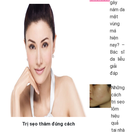
gây
nám da
mặt
vùng
má
hiện
nay? –
Bác sĩ
da liễu
giải
đáp
Những
cách
trị sẹo
lõm
hiệu
quả
Trị sẹo thâm đúng cách
tại nhà