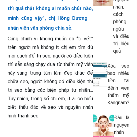
nhân,
thì quả thật không ai muốn chút nào,
cách
mình cũng vậy”, chị Hồng Dương –
phòng
nhân viên văn phòng chia sẻ.
ngừa
và điều
Cũng chính vì không muốn có “tì vết”
trị hiệu
trên người mà không ít chị em tìm đủ
quả
mọi cách để trị sẹo, người có điều kiện
thì sẵn sàng chạy đua từ thẩm mỹ viện
Xóa sẹo
này sang trung tâm làm đẹp khác để
bao nhiêu
tiền tại
chữa sẹo, người không có điều kiện thì
Bệnh viện
trị sẹo bằng các biện pháp tự nhiên…
thẩm mỹ
Tuy nhiên, trong số chị em, ít ai có hiểu
Kangnam?
biết thấu đáo về sẹo và nguyên nhân
hình thành sẹo.
Đâu là
nguyên
nhân