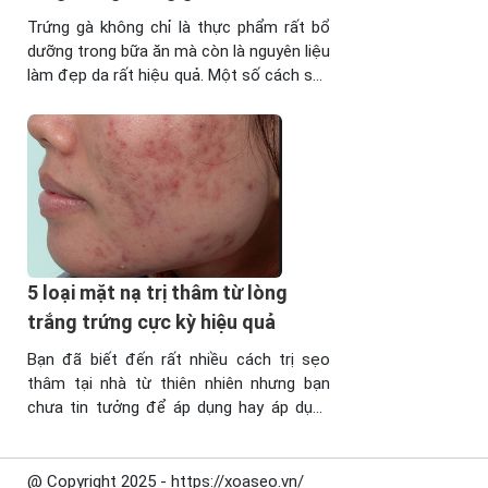
không
Trứng gà không chỉ là thực phẩm rất bổ
hiệu
dưỡng trong bữa ăn mà còn là nguyên liệu
quả?
làm đẹp da rất hiệu quả. Một số cách sau
Chỉ
sẽ bật mí các bạn cách xóa sẹo thâm
với
bằng lòng trắng trứng gà. Trị sẹo ở đâu
trái
tốt nhất? Hình ảnh trước và sau khi trị ...
chanh
tươi
và
mật
ong,
hay
5 loại mặt nạ trị thâm từ lòng
một
trắng trứng cực kỳ hiệu quả
số trái
cây
Bạn đã biết đến rất nhiều cách trị sẹo
tươi
thâm tại nhà từ thiên nhiên nhưng bạn
khác
chưa tin tưởng để áp dụng hay áp dụng
bạn
không thấy hiệu quả. Tuy nhiên, với mặt
đã có
nạ trị thâm từ lòng trắng trứng bạn sẽ yên
...
tâm về độ an toàn cũng như hiệu quả của
@ Copyright 2025 - https://xoaseo.vn/