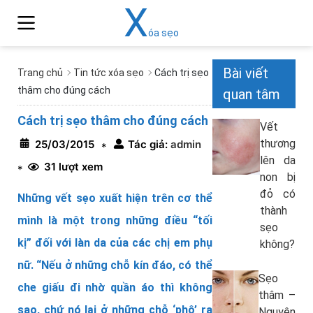
X
óa sẹo
Bài viết
Trang chủ
Tin tức xóa sẹo
Cách trị sẹo
thâm cho đúng cách
quan tâm
Cách trị sẹo thâm cho đúng cách
Vết
thương
25/03/2015
Tác giả:
admin
*
lên da
31 lượt xem
*
non bị
đỏ có
Những vết sẹo xuất hiện trên cơ thể
thành
mình là một trong những điều “tối
sẹo
kị” đối với làn da của các chị em phụ
không?
nữ.
“Nếu ở những chỗ kín đáo, có thể
Sẹo
che giấu đi nhờ quần áo thì không
thâm –
sao, chứ nó lại ở những chỗ ‘phô’ ra
Nguyên