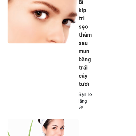
đam, mật ong, dầu oliu…và đặc biệt là
Bí
nghệ tươi để trị sẹo thâm tại nhà. Dưới
kíp
đây chúng tôi ...
trị
sẹo
thâm
sau
mụn
bằng
trái
cây
tươi
Bạn lo
lắng
về
những
vết
sẹo
thâm