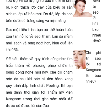
tốc độ và số lượng tế bào melanin sinh
Điều
trị
ra, kích thích lớp đáy của biểu bì sản
sẹo
sinh ra lớp tế bào mới. Do đó, lớp da non
lồi
bên dưới sẽ trắng sáng và mịn màng.
hết
bao
Sau một liệu trình bạn có thể hoàn toàn
nhiêu
xóa tan nỗi lo về sẹo thâm. Làn da mềm
tiền?
mại, sạch và rạng ngời hơn, hiệu quả lên
tới 95% .
Chi phí
trị sẹo
Để hiểu thêm về quy trình cũng như tìm
lồi tại
hiểu thêm về phương pháp chữa trị
Kangnam
bằng công nghệ mới này, chế độ chăm
là bao
sóc da sau khi bác sĩ tiến hành xong
nhiêu?
quy trình đắp tinh chất Peeling, thì bạn
nên dành thời gian tới Thẩm mỹ viện
Kangnam trong thời gian sớm nhất để
được có được lời giải đáp.