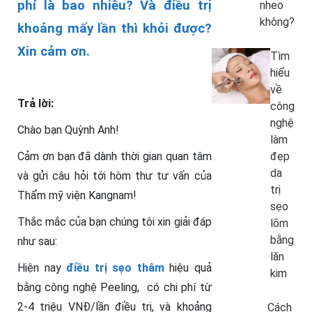
phí là bao nhiêu? Và điều trị
nheo
không?
khoảng mấy lần thì khỏi được?
Xin cảm ơn.
Tìm
hiểu
về
Trả lời:
công
nghệ
Chào bạn Quỳnh Anh!
làm
Cảm ơn bạn đã dành thời gian quan tâm
đẹp
da
và gửi câu hỏi tới hòm thư tư vấn của
trị
Thẩm mỹ viện Kangnam!
sẹo
Thắc mắc của bạn chúng tôi xin giải đáp
lõm
bằng
như sau:
lăn
Hiện nay
điều trị sẹo thâm
hiệu quả
kim
bằng công nghệ Peeling, có chi phí từ
2-4 triệu VNĐ/lần điều trị, và khoảng
Cách