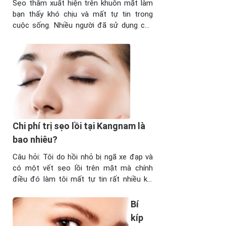
Sẹo thâm xuất hiện trên khuôn mặt làm
bạn thấy khó chịu và mất tự tin trong
cuộc sống. Nhiều người đã sử dụng các
nguyên liệu từ thiên nhiên như chanh, nha
đam, mật ong, dầu oliu…và đặc biệt là
nghệ tươi để trị sẹo thâm tại nhà. Dưới
đây chúng tôi ...
Chi phí trị sẹo lồi tại Kangnam là
bao nhiêu?
Câu hỏi: Tôi do hồi nhỏ bị ngã xe đạp và
có một vết sẹo lồi trên mặt mà chính
điều đó làm tôi mất tự tin rất nhiều khi
giao tiếp. Vậy Bệnh viện thẩm mỹ
Kangnam cho tôi biết là nếu xóa sẹo lồi
Bí
của tôi thì chi phí hết bao nhiêu? Tôi ...
kíp