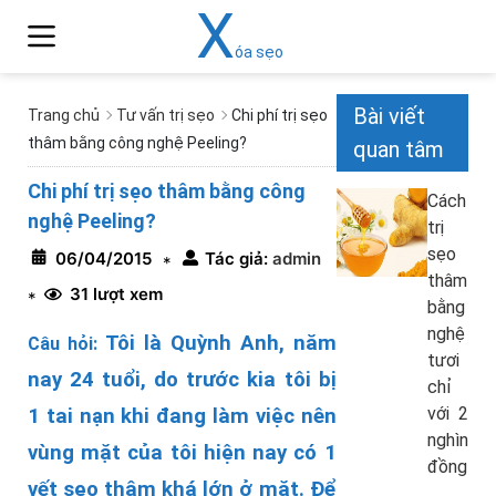
X
óa sẹo
Bài viết
Trang chủ
Tư vấn trị sẹo
Chi phí trị sẹo
thâm bằng công nghệ Peeling?
quan tâm
Chi phí trị sẹo thâm bằng công
Cách
nghệ Peeling?
trị
sẹo
06/04/2015
Tác giả:
admin
*
thâm
31 lượt xem
*
bằng
nghệ
Tôi là Quỳnh Anh, năm
Câu hỏi
:
tươi
nay 24 tuổi, do trước kia tôi bị
chỉ
với 2
1 tai nạn khi đang làm việc nên
nghìn
vùng mặt của tôi hiện nay có 1
đồng
vết sẹo thâm khá lớn ở mặt. Để