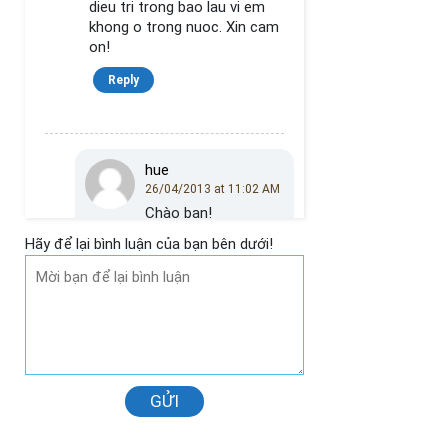
dieu tri trong bao lau vi em
khong o trong nuoc. Xin cam
on!
Reply
hue
26/04/2013 at 11:02 AM
Chào bạn!
Trường hợp da của bạn
Hãy để lại bình luận của bạn bên dưới!
phải điều trị hết mụn
trước sau đó bạn mới
nên điều trị sẹo thâm
Để điều trị mụn một
liệu trình thông thường
sẽ từ 4-6 buổi mỗi buổi
cách nhau từ 7 đến 10
ngày, còn điều trị sẹo
GỬI
thâm một liệu trình từ
2-4 buổi mỗi buổi cách