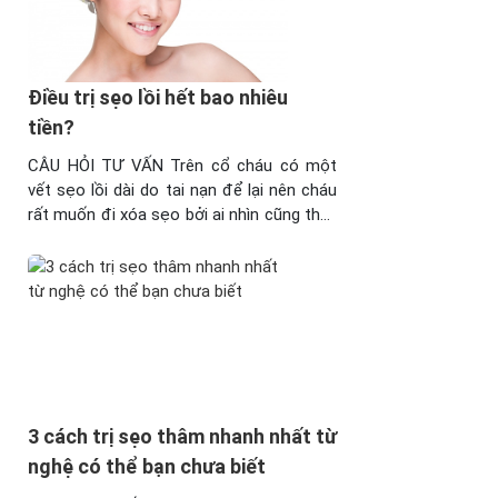
Điều trị sẹo lồi hết bao nhiêu
tiền?
CÂU HỎI TƯ VẤN Trên cổ cháu có một
vết sẹo lồi dài do tai nạn để lại nên cháu
rất muốn đi xóa sẹo bởi ai nhìn cũng thấy
sợ. Tuy nhiên, do chưa đi làm, kinh phí còn
eo hẹp nên cháu muốn hỏi trước là điều
trị sẹo lồi hết bao nhiêu tiền ...
3 cách trị sẹo thâm nhanh nhất từ
nghệ có thể bạn chưa biết