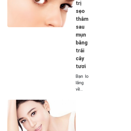
trị
sẹo
thâm
sau
mụn
bằng
trái
cây
tươi
Bạn lo
lắng
về
những
vết
sẹo
thâm
trên
da, di