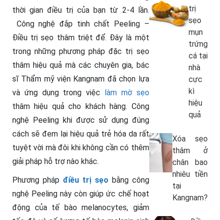
trị
thời gian điều trị của bạn từ 2-4 lần.
sẹo
Công nghệ đắp tinh chất Peeling –
mụn
Điều trị sẹo thâm triệt để. Đây là một
trứng
trong những phương pháp đặc trị sẹo
cá tại
thâm hiệu quả mà các chuyên gia, bác
nhà
sĩ Thẩm mỹ viện Kangnam đã chọn lựa
cực
kì
và ứng dụng trong việc
làm mờ sẹo
hiệu
thâm hiệu quả cho khách hàng. Công
quả
nghệ Peeling khi được sử dụng đúng
cách sẽ đem lại hiệu quả trẻ hóa da rất
Xóa sẹo
tuyệt vời mà đôi khi không cần có thêm
thâm ở
giải pháp hỗ trợ nào khác.
chân bao
nhiêu tiền
Phương pháp
điều trị sẹo
bằng công
tại
nghệ Peeling này còn giúp ức chế hoạt
Kangnam?
động của tế bào melanocytes, giảm