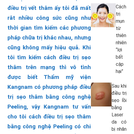
Cách
điều trị vết thâm ấy tôi đã mất
trị
rât nhiều công sức cũng như
mụn
thời gian tìm kiếm các phương
từ
thiên
pháp chữa trị khác nhau, nhưng
nhiên
cũng không mấy hiệu quả. Khi
“lợi
tôi tìm kiếm cách điều trị sẹo
bất
cập
thâm trên mạng thì vô tình
hại”
được biết Thẩm mỹ viện
Sau khi
Kangnam có phương pháp điều
điều trị
trị sẹo thâm bằng công nghệ
sẹo lồi
Peeling, vậy Kangnam tư vấn
bằng
Laser
cho tôi cách điều trị sẹo thâm
da có
bằng công nghệ Peeling có chi
bị nhăn