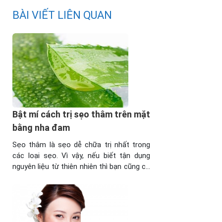
nhau từ 10 đến 15
ngày. Bạn nên sắp xếp
BÀI VIẾT LIÊN QUAN
thời gian đến TMV để
được bác sỹ khám
trực tiếp và có thông
tin về chi phí và liệu
trình chính xác cho bạn
nhé.
Reply
Bật mí cách trị sẹo thâm trên mặt
bằng nha đam
Sẹo thâm là sẹo dễ chữa trị nhất trong
các loại sẹo. Vì vậy, nếu biết tận dụng
nguyên liệu từ thiên nhiên thì bạn cũng có
thể đẩy lùi sẹo ngay tại nhà đấy. Hãy
cùng khám phá cách trị sẹo thâm trên
mặt bằng nha đam dưới đây xem sao
nhé! 1. Cách trị sẹo ...