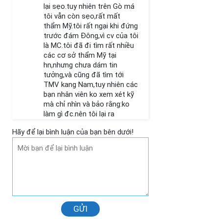
lại sẹo.tuy nhiên trên Gò má
tôi vẫn còn sẹo,rất mất
thẩm Mỹ.tôi rất ngại khi đứng
trước đám Đông,vì cv của tôi
là MC.tôi đã đi tìm rất nhiều
các cơ sở thẩm Mỹ tại
hn,nhưng chưa dám tin
tưởng,và cũng đã tìm tới
TMV kang Nam,tuy nhiên các
bạn nhân viên ko xem xét kỹ
mà chỉ nhìn và bảo rằng:ko
làm gì đc.nên tôi lại ra
về.nhưng hôm nay tôi vẫn cứ
Hãy để lại bình luận của bạn bên dưới!
hỏi Bác sỹ xem trường hợp
sẹo như vậy có thể can thiệp
đc ko?và chi phí là bao
nhiêu?
Reply
GỬI