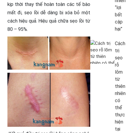
nhiên
kịp thời thay thế hoàn toàn các tế bào
“lợi
mất đi, sẹo lồi dễ dàng bị xóa bỏ một
bất
cách hiệu quả. Hiệu quả chữa sẹo lồi từ
cập
hại”
80 – 95%.
Cách
trị
sẹo
rỗ
lõm
từ
thiên
nhiên
có
thể
thực
hiện
tại