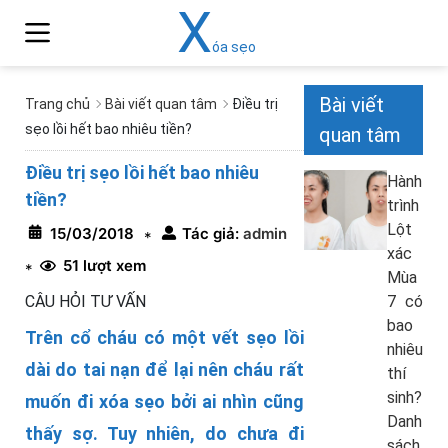
X
óa sẹo
Bài viết
Trang chủ
Bài viết quan tâm
Điều trị
sẹo lồi hết bao nhiêu tiền?
quan tâm
Điều trị sẹo lồi hết bao nhiêu
Hành
tiền?
trình
Lột
15/03/2018
Tác giả:
admin
*
xác
51 lượt xem
*
Mùa
CÂU HỎI TƯ VẤN
7 có
bao
Trên cổ cháu có một vết sẹo lồi
nhiêu
dài do tai nạn để lại nên cháu rất
thí
sinh?
muốn đi xóa sẹo bởi ai nhìn cũng
Danh
thấy sợ. Tuy nhiên, do chưa đi
sách