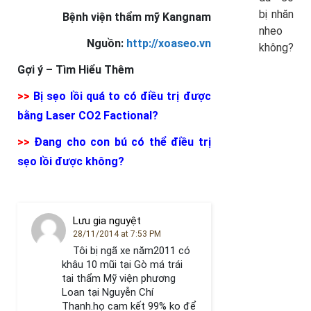
bị nhăn
Bệnh viện thẩm mỹ Kangnam
nheo
Nguồn:
http://xoaseo.vn
không?
Gợi ý –
Tìm Hiểu Thêm
>>
Bị sẹo lồi quá to có điều trị được
bằng Laser CO2 Factional?
>>
Đang cho con bú có thể điều trị
sẹo lồi được không?
Lưu gia nguyệt
28/11/2014 at 7:53 PM
Tôi bị ngã xe năm2011 có
khâu 10 mũi tại Gò má trái
tai thẩm Mỹ viện phương
Loan tại Nguyễn Chí
Thanh.họ cam kết 99% ko để