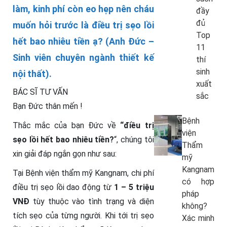
làm, kinh phí còn eo hẹp nên cháu
đầy
đủ
muốn hỏi trước là điều trị sẹo lồi
Top
hết bao nhiêu tiền ạ? (Anh Đức –
11
Sinh viên chuyên ngành thiết kế
thí
sinh
nội thất).
xuất
BÁC SĨ TƯ VẤN
sắc
Bạn Đức thân mến !
Bệnh
Thắc mắc của bạn Đức về
“điều trị
viện
sẹo lồi hết bao nhiêu tiền?
“, chúng tôi
Thẩm
xin giải đáp ngắn gọn như sau:
mỹ
Kangnam
Tại Bệnh viện thẩm mỹ Kangnam, chi phí
có hợp
điều trị sẹo lồi dao động từ
1 – 5 triệu
pháp
VNĐ
tùy thuộc vào tình trạng và diện
không?
tích sẹo của từng người. Khi tới trị sẹo
Xác minh