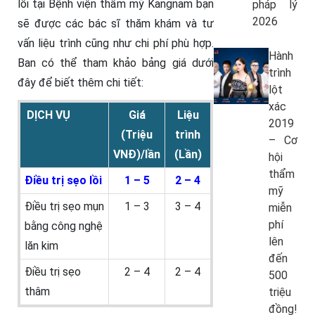
lồi tại Bệnh viện thẩm mỹ Kangnam bạn
pháp lý
2026
sẽ được các bác sĩ thăm khám và tư
vấn liệu trình cũng như chi phí phù hợp.
Hành
Ban có thể tham khảo bảng giá dưới
trình
đây để biết thêm chi tiết:
lột
xác
DỊCH VỤ
Giá
Liệu
2019
(Triệu
trình
– Cơ
VNĐ)/lần
(Lần)
hội
thẩm
Điều trị sẹo lồi
1 – 5
2 – 4
mỹ
Điều trị sẹo mụn
1 – 3
3 – 4
miễn
phí
bằng công nghệ
lên
lăn kim
đến
Điều trị sẹo
2 – 4
2 – 4
500
thâm
triệu
đồng!