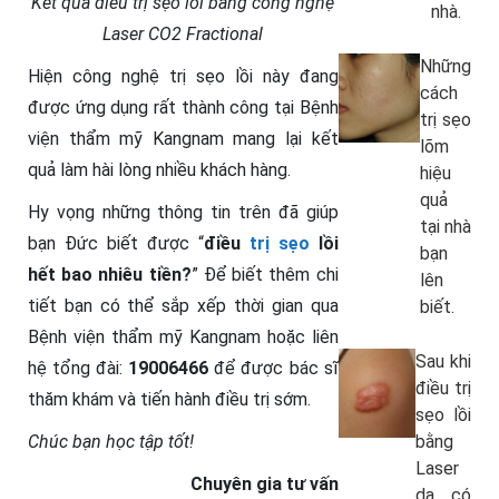
Kết quả điều trị sẹo lồi bằng công nghệ
nhà.
Laser CO2 Fractional
Những
Hiện công nghệ trị sẹo lồi này đang
cách
được ứng dụng rất thành công tại Bệnh
trị sẹo
viện thẩm mỹ Kangnam mang lại kết
lõm
quả làm hài lòng nhiều khách hàng.
hiệu
quả
Hy vọng những thông tin trên đã giúp
tại nhà
bạn Đức biết được “
điều
trị sẹo
lồi
bạn
hết bao nhiêu tiền?
” Để biết thêm chi
lên
tiết bạn có thể sắp xếp thời gian qua
biết.
Bệnh viện thẩm mỹ Kangnam hoặc liên
Sau khi
hệ tổng đài:
19006466
để được bác sĩ
điều trị
thăm khám và tiến hành điều trị sớm.
sẹo lồi
Chúc bạn học tập tốt!
bằng
Laser
Chuyên gia tư vấn
da có