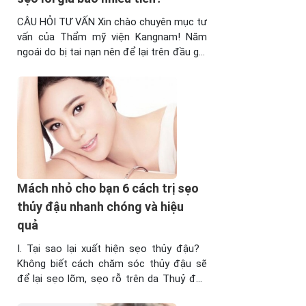
thể của sẹo bạn nhé.
Để biết chính xác chi
CÂU HỎI TƯ VẤN Xin chào chuyên mục tư
phí điều trị sẹo của
vấn của Thẩm mỹ viện Kangnam! Năm
bạn, bạn nên đến trực
ngoái do bị tai nạn nên để lại trên đầu gối
tiếp TMV để được bác
tôi một vết sẹo lồi khiến tôi không thể
sỹ thăm khám và tư
diện những bộ váy như ngày nào. Được
vấn miễn phí. Vui lòng
bạn bè mách tại Thẩm mỹ viện Kangnam
gọi số 1900 6466 để
có dịch vụ trị ...
đặt lịch hẹn. Cảm ơn
bạn!
Reply
Mách nhỏ cho bạn 6 cách trị sẹo
nguyenthitinh
thủy đậu nhanh chóng và hiệu
22/05/2014 at 9:22 PM
quả
con gái bị bỏng hết chân
phải .cháu bị sẹo lồi đi lại khó
I. Tại sao lại xuất hiện sẹo thủy đậu?
khăn ,cháu bị rút gân ,tôi
Không biết cách chăm sóc thủy đậu sẽ
muốn hỏi làm cách nào cháu
để lại sẹo lõm, sẹo rỗ trên da Thuỷ đậu
hết sẹo đi lại dễ dàng
lây truyền rất nhanh qua đường hô hấp
Reply