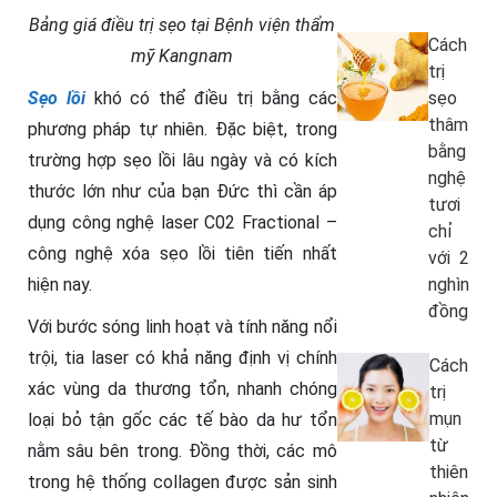
Bảng giá điều trị sẹo tại Bệnh viện thẩm
Cách
mỹ Kangnam
trị
Sẹo lồi
khó có thể điều trị bằng các
sẹo
thâm
phương pháp tự nhiên. Đặc biệt, trong
bằng
trường hợp sẹo lồi lâu ngày và có kích
nghệ
thước lớn như của bạn Đức thì cần áp
tươi
dụng công nghệ laser C02 Fractional –
chỉ
công nghệ xóa sẹo lồi tiên tiến nhất
với 2
hiện nay.
nghìn
đồng
Với bước sóng linh hoạt và tính năng nổi
trội, tia laser có khả năng định vị chính
Cách
xác vùng da thương tổn, nhanh chóng
trị
mụn
loại bỏ tận gốc các tế bào da hư tổn
từ
nằm sâu bên trong. Đồng thời, các mô
thiên
trong hệ thống collagen được sản sinh