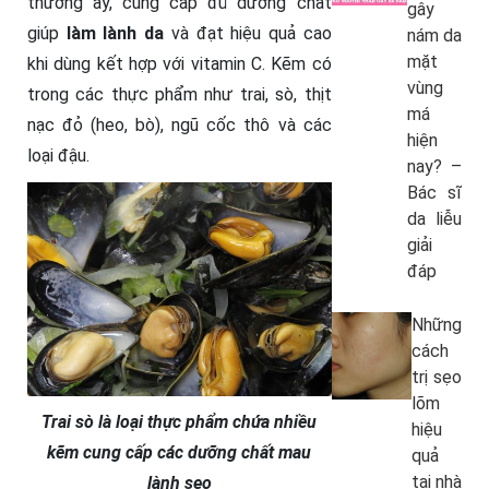
thương ấy, cung cấp đủ dưỡng chất
gây
giúp
làm lành da
và đạt hiệu quả cao
nám da
mặt
khi dùng kết hợp với vitamin C. Kẽm có
vùng
trong các thực phẩm như trai, sò, thịt
má
nạc đỏ (heo, bò), ngũ cốc thô và các
hiện
loại đậu.
nay? –
Bác sĩ
da liễu
giải
đáp
Những
cách
trị sẹo
lõm
Trai sò là loại thực phẩm chứa nhiều
hiệu
kẽm cung cấp các dưỡng chất mau
quả
tại nhà
lành sẹo