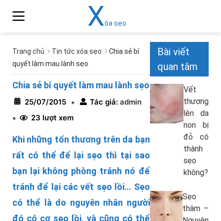
X
óa sẹo
Bài viết
Trang chủ
Tin tức xóa sẹo
Chia sẻ bí
quyết làm mau lành sẹo
quan tâm
Chia sẻ bí quyết làm mau lành sẹo
Vết
thương
25/07/2015
Tác giả:
admin
*
lên da
23 lượt xem
*
non bị
đỏ có
Khi những tổn thương trên da bạn
thành
rất có thể để lại sẹo thì tại sao
sẹo
bạn lại không phòng tránh nó để
không?
tránh để lại các vết sẹo lồi… Sẹo
Sẹo
có thể là do nguyên nhân người
thâm –
đó có cơ sẹo lồi, và cũng có thể
Nguyên