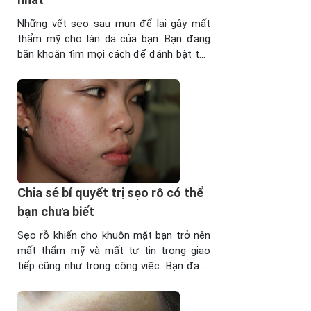
Dầu
vẩy
mù u
Những vết sẹo sau mụn để lại gây mất
nến,
có tác
thẩm mỹ cho làn da của bạn. Bạn đang
bệnh
dụng
băn khoăn tìm mọi cách để đánh bật tận
phong.
gì?
gốc những vết sẹo đáng gét ấy? Dưới
Ngoài
Dầu
đây xin chia sẻ bạn giải pháp trị sẹo sau
ra, rau
mù u
mụn an toàn nhất. Đâu là giải pháp trị sẹo
má trị
có tác
sau ...
sẹo
dụng
lõm
bảo
rất
vệ da
hiệu
chống
quả,
lại các
Chia sẻ bí quyết trị sẹo rỗ có thể
cùng
tác ...
tham
bạn chưa biết
khảo
Sẹo rỗ khiến cho khuôn mặt bạn trở nên
cách
mất thẩm mỹ và mất tự tin trong giao
trị sẹo
tiếp cũng như trong công việc. Bạn đang
lõm
băn khoăn không biết có trị được sẹo rỗ
bằng
hay không, vậy sau đây chúng tôi xin chia
rau