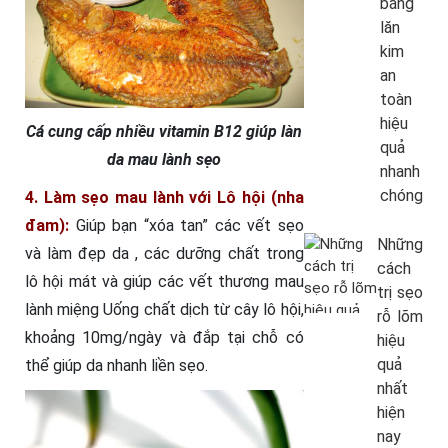
bằng
lăn
kim
an
toàn
hiệu
Cá cung cấp nhiều vitamin B12 giúp làn
quả
da mau lành sẹo
nhanh
chóng
4. Làm sẹo mau lành với Lô hội (nha
đam):
Giúp bạn “xóa tan” các vết sẹo
Những
và làm đẹp da , các dưỡng chất trong
cách
lô hội mát và giúp các vết thương mau
trị sẹo
lành miệng Uống chất dịch từ cây lô hội,
rỗ lõm
khoảng 10mg/ngày và đắp tại chỗ có
hiệu
quả
thể giúp da nhanh liền sẹo.
nhất
hiện
nay