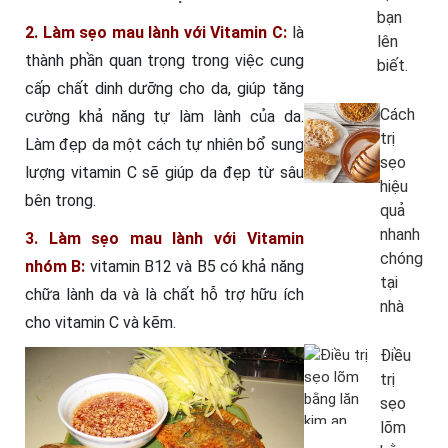
bạn
2. Làm sẹo mau lành với Vitamin C:
là
lên
thành phần quan trọng trong việc cung
biết.
cấp chất dinh dưỡng cho da, giúp tăng
Cách
cường khả năng tự làm lành của da.
trị
Làm đẹp da một cách tự nhiên bổ sung
sẹo
lượng vitamin C sẽ giúp da đẹp từ sâu
hiệu
bên trong.
quả
nhanh
3. Làm sẹo mau lành với Vitamin
chóng
nhóm B:
vitamin B12 và B5 có khả năng
tại
chữa lành da và là chất hỗ trợ hữu ích
nhà
cho vitamin C và kẽm.
Điều
trị
sẹo
lõm