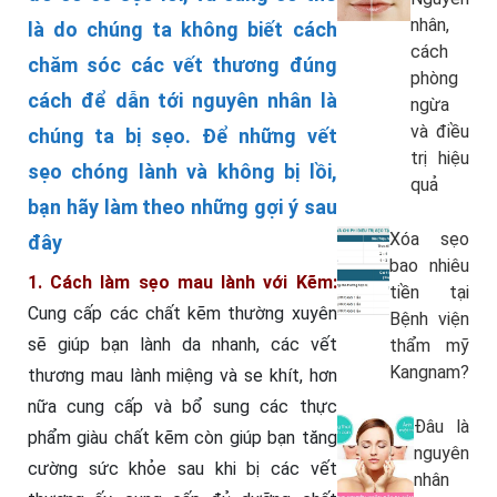
nhân,
là do chúng ta không biết cách
cách
chăm sóc các vết thương đúng
phòng
cách để dẫn tới nguyên nhân là
ngừa
và điều
chúng ta bị sẹo. Để những vết
trị hiệu
sẹo chóng lành và không bị lồi,
quả
bạn hãy làm theo những gợi ý sau
Xóa sẹo
đây
bao nhiêu
1. Cách làm sẹo mau lành với Kẽm:
tiền tại
Cung cấp các chất kẽm thường xuyên
Bệnh viện
sẽ giúp bạn lành da nhanh, các vết
thẩm mỹ
Kangnam?
thương mau lành miệng và se khít, hơn
nữa cung cấp và bổ sung các thực
Đâu là
phẩm giàu chất kẽm còn giúp bạn tăng
nguyên
cường sức khỏe sau khi bị các vết
nhân