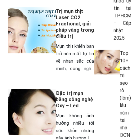
khoa uy
hảo, giúp triệt
tín tại
lông tận gốc, an
Trị mụn thịt
TP.HCM
toàn, kích thích tái
Laser CO2
– Cập
Fractional, giải
tạo collage…
pháp vàng trong
nhật
điều trị
2025
Mụn thịt khiến bạn
Top
trở nên mất tự tin
10+
về nhan sắc của
cách
mình, công nghệ
trị
trị mụn thịt Laser
sẹo
CO2 Fractional,
rỗ
một giải pháp
Đặc trị mụn
(lõm)
vàng với các bước
bằng công nghệ
lâu
Oxy – Led
sóng…
năm
Mụn không ảnh
tại
hưởng nhiều tới
nhà
sức khỏe nhưng
ĐƠN
gây ảnh hưởng lớn