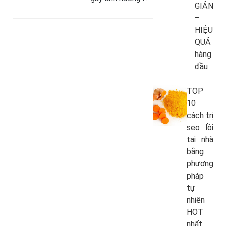
GIẢN
về mặt tâm lý
–
cũng như về thẩm
HIỆU
mỹ. Ngày càng
QUẢ
nhiều khách hàng
hàng
tìm đến với…
đầu
TOP
10
cách trị
sẹo lồi
tại nhà
bằng
phương
pháp
tự
nhiên
HOT
nhất