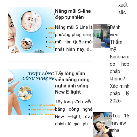
quả cao: loại bỏ
xuất
tận gốc chân nám,
Nâng mũi S-line
sắc
an toàn không để
đẹp tự nhiên
lại…
Nâng mũi S Line là
Bệnh
phương pháp nâng
viện
mũi Hàn Quốc mới
Thẩm
nhất hiện nay, đó
mỹ
chính là kĩ thuật
Kangnam
kết hợp giữa nâng
có hợp
mũi và chỉnh hình
pháp
Tẩy lông vĩnh
dáng mũi…
không?
viễn bằng công
nghệ ánh sáng
Xác minh
New E-light
pháp lý
2026
Tẩy lông vĩnh viễn
bằng công nghệ
Top 15
New E-light, đây
review
chính là giải pháp
nha
triệt lông hoàn