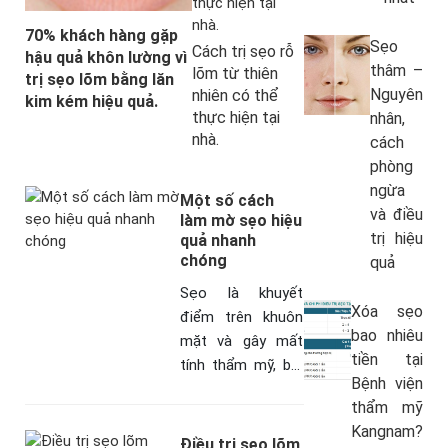
70% khách hàng gặp
Sẹo
Cách trị sẹo rỗ
hậu quả khôn lường vì
thâm –
lõm từ thiên
trị sẹo lõm bằng lăn
Nguyên
nhiên có thể
kim kém hiệu quả.
thực hiện tại
nhân,
nhà.
cách
phòng
ngừa
Một số cách
và điều
làm mờ sẹo hiệu
trị hiệu
quả nhanh
chóng
quả
Sẹo là khuyết
Xóa sẹo
điểm trên khuôn
bao nhiêu
mặt và gây mất
tiền tại
tính thẩm mỹ, bởi
Bệnh viện
không như màu da
thẩm mỹ
hay mụn có thể
Kangnam?
khắc phục được.
Điều trị sẹo lõm