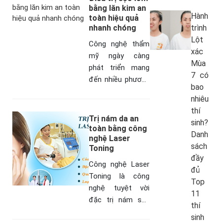
Hãy tham khảo
bằng lăn kim an
Hành
toàn hiệu quả
những cách…
nhanh chóng
trình
Lột
Công nghệ thẩm
xác
mỹ ngày càng
Mùa
phát triển mang
7 có
đến nhiều phương
bao
pháp làm đẹp hơn
nhiêu
có khả năng điều
thí
trị hiệu qua các
Trị nám da an
sinh?
vần đề về da như
toàn bằng công
Danh
nghệ Laser
mụn…
sách
Toning
đầy
Công nghệ Laser
đủ
Toning là công
Top
nghệ tuyệt vời
11
đặc trị nám sâu
thí
và mang lại hiệu
sinh