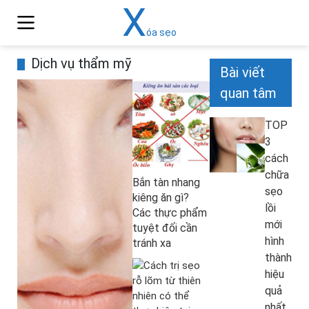
X
óa sẹo
Dịch vụ thẩm mỹ
Bài viết
quan tâm
TOP
3
cách
chữa
Bắn tàn nhang
sẹo
kiêng ăn gì?
lồi
Các thực phẩm
mới
tuyệt đối cần
hình
tránh xa
thành
hiệu
quả
nhất