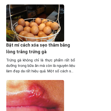
hội sau đây sẽ giúp bạn tự tin hơn với làn
da của mình. >>Xem thêm: Có cách nào
trị sẹo thâm trên mặt nhanh nhất? Bí
quyết trị sẹo ...
Bật mí cách xóa sẹo thâm bằng
lòng trắng trứng gà
Trứng gà không chỉ là thực phẩm rất bổ
dưỡng trong bữa ăn mà còn là nguyên liệu
làm đẹp da rất hiệu quả. Một số cách sau
sẽ bật mí các bạn cách xóa sẹo thâm
bằng lòng trắng trứng gà. Trị sẹo ở đâu
tốt nhất? Hình ảnh trước và sau khi trị ...