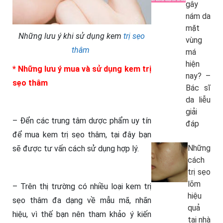
gây
nám da
mặt
Những lưu ý khi sử dụng kem
trị sẹo
vùng
thâm
má
hiện
* Những lưu ý mua và sử dụng kem trị
nay? –
sẹo thâm
Bác sĩ
da liễu
giải
– Đển các trung tâm dược phẩm uy tín
đáp
để mua kem trị sẹo thâm, tại đây bạn
Những
sẽ được tư vấn cách sử dụng hợp lý.
cách
trị sẹo
lõm
– Trên thị trường có nhiều loại kem trị
hiệu
sẹo thâm đa dạng về mẫu mã, nhãn
quả
hiệu, vì thế bạn nên tham khảo ý kiến
tại nhà