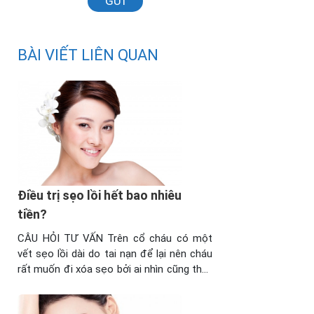
GỬI
BÀI VIẾT LIÊN QUAN
Điều trị sẹo lồi hết bao nhiêu
tiền?
CÂU HỎI TƯ VẤN Trên cổ cháu có một
vết sẹo lồi dài do tai nạn để lại nên cháu
rất muốn đi xóa sẹo bởi ai nhìn cũng thấy
sợ. Tuy nhiên, do chưa đi làm, kinh phí còn
eo hẹp nên cháu muốn hỏi trước là điều