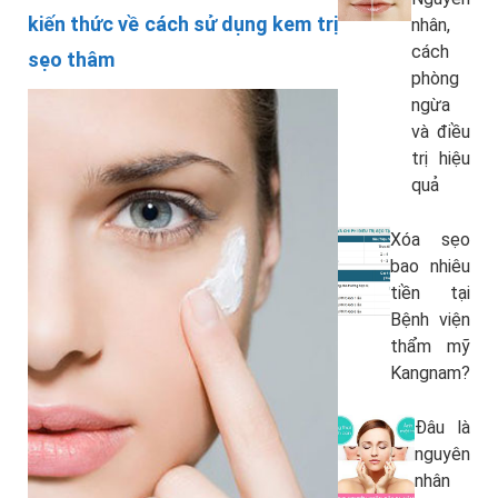
kiến thức về cách sử dụng kem trị
nhân,
cách
sẹo thâm
phòng
ngừa
và điều
trị hiệu
quả
Xóa sẹo
bao nhiêu
tiền tại
Bệnh viện
thẩm mỹ
Kangnam?
Đâu là
nguyên
nhân