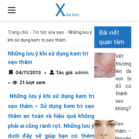
X
óa sẹo
Bài viết
Trang chủ
Tin tức xóa sẹo
Những lưu ý
khi sử dụng kem trị sẹo thâm
quan tâm
Những lưu ý khi sử dụng kem trị
Vết
sẹo thâm
thương
lên da
04/11/2013
Tác giả:
admin
*
non bị
21 lượt xem
*
đỏ có
thành
Những lưu ý khi sử dụng kem trị
sẹo
sẹo thâm – Sử dụng kem trị sẹo
không?
thâm an toàn và hiệu quả không
Sẹo
phải ai cũng rành rọt. Những lưu ý
thâm –
dưới đây sẽ giúp bạn có thêm
Nguyên