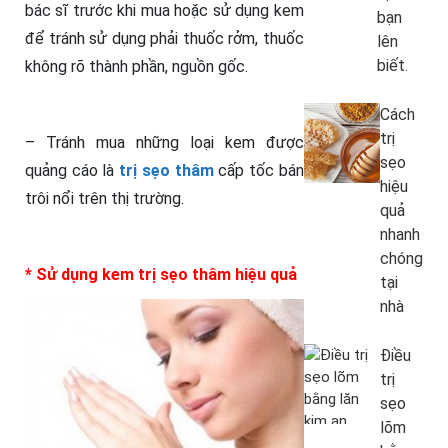
bác sĩ trước khi mua hoặc sử dụng kem
bạn
để tránh sử dụng phải thuốc rởm, thuốc
lên
biết.
không rõ thành phần, nguồn gốc.
Cách
trị
– Tránh mua những loại kem được
sẹo
quảng cáo là
trị sẹo thâm
cấp tốc bán
hiệu
trôi nổi trên thị trường.
quả
nhanh
chóng
* Sử dụng kem trị sẹo thâm hiệu quả
tại
nhà
Điều
trị
sẹo
lõm