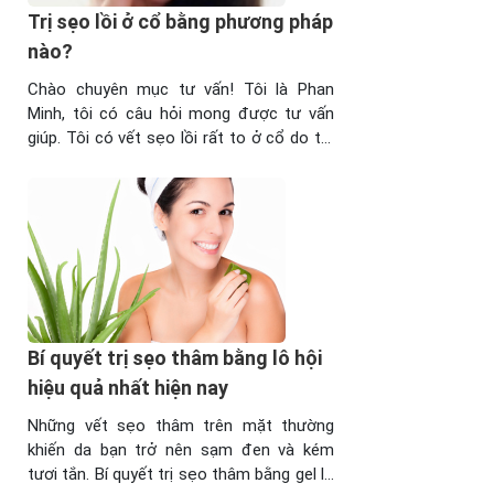
Trị sẹo lồi ở cổ bằng phương pháp
nào?
Chào chuyên mục tư vấn! Tôi là Phan
Minh, tôi có câu hỏi mong được tư vấn
giúp. Tôi có vết sẹo lồi rất to ở cổ do tôi
phẫu thuật biếu cổ cách đây 2 năm. Vì
yếu tốthẩm mỹ và yêu cầu công việc nên
tôi muốn trị sẹo lồi ở cổ dứt điểm ...
Bí quyết trị sẹo thâm bằng lô hội
hiệu quả nhất hiện nay
Những vết sẹo thâm trên mặt thường
khiến da bạn trở nên sạm đen và kém
tươi tắn. Bí quyết trị sẹo thâm bằng gel lô