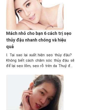
trị sẹo lồi hết bao nhiêu tiền ...
Mách nhỏ cho bạn 6 cách trị sẹo
thủy đậu nhanh chóng và hiệu
quả
I. Tại sao lại xuất hiện sẹo thủy đậu?
Không biết cách chăm sóc thủy đậu sẽ
để lại sẹo lõm, sẹo rỗ trên da Thuỷ đậu
lây truyền rất nhanh qua đường hô hấp
(khi hít phải những giọt nước bọt lơ lửng
trong không khí) hoặc tiếp xúc trực tiếp
với dịch ...