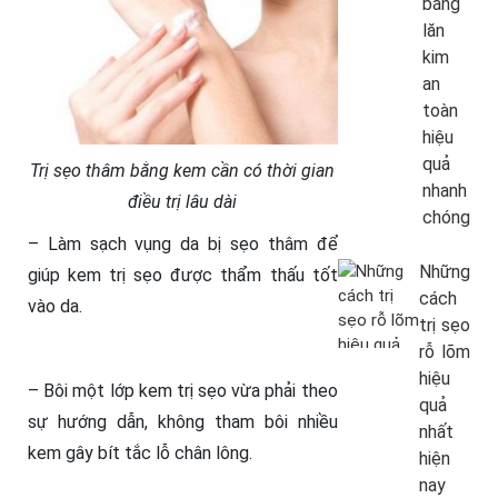
bằng
lăn
kim
an
toàn
hiệu
quả
Trị sẹo thâm bằng kem cần có thời gian
nhanh
điều trị lâu dài
chóng
– Làm sạch vụng da bị sẹo thâm để
Những
giúp kem trị sẹo được thẩm thấu tốt
cách
vào da.
trị sẹo
rỗ lõm
hiệu
– Bôi một lớp kem trị sẹo vừa phải theo
quả
sự hướng dẫn, không tham bôi nhiều
nhất
kem gây bít tắc lỗ chân lông.
hiện
nay