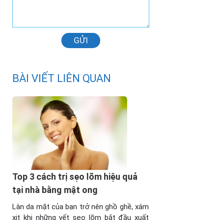
GỬI
BÀI VIẾT LIÊN QUAN
Top 3 cách trị sẹo lõm hiệu quả
tại nhà bằng mật ong
Làn da mặt của bạn trở nên ghồ ghề, xám
xịt khi những vết sẹo lõm bắt đầu xuất