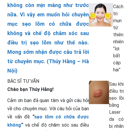
không còn mịn màng như trước
Cách
trị
nữa. Vì vậy em muốn hỏi chuyên
mụn
mục sẹo lõm có chữa được
từ
không và chế độ chăm sóc sau
thiên
nhiên
điều trị sẹo lõm như thế nào.
“lợi
Mong sớm nhận được câu trả lời
bất
từ chuyên mục. (Thúy Hằng – Hà
cập
hại”
Nội)
BÁC SĨ TƯ VẤN
Sau khi
Chào bạn Thúy Hằng!
điều trị
sẹo lồi
Cảm ơn bạn đã quan tâm và gửi câu hỏi
bằng
về cho chuyên mục. Với câu hỏi của bạn
Laser
về vấn đề
“
sẹo lõm có chữa được
da có
không
“
và chế độ chăm sóc sau điều
bị nhăn