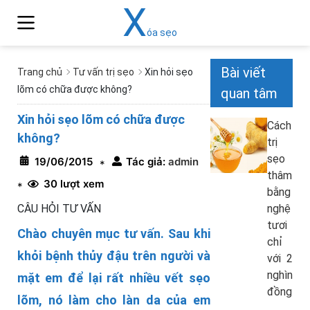
X
óa sẹo
Bài viết
Trang chủ
Tư vấn trị sẹo
Xin hỏi sẹo
lõm có chữa được không?
quan tâm
Xin hỏi sẹo lõm có chữa được
Cách
không?
trị
sẹo
19/06/2015
Tác giả:
admin
*
thâm
30 lượt xem
*
bằng
CÂU HỎI TƯ VẤN
nghệ
tươi
Chào chuyên mục tư vấn. Sau khi
chỉ
khỏi bệnh thủy đậu trên người và
với 2
nghìn
mặt em để lại rất nhiều vết sẹo
đồng
lõm, nó làm cho làn da của em