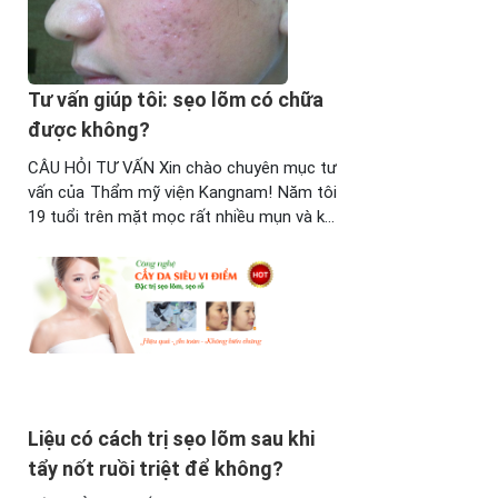
vùng
cách
mặt
trị sẹo
và có
lõm
đi tẩy.
bằng
Tư vấn giúp tôi: sẹo lõm có chữa
Khi
rau
tẩy
được không?
má
nốt
dưới
CÂU HỎI TƯ VẤN Xin chào chuyên mục tư
ruồi
đây
vấn của Thẩm mỹ viện Kangnam! Năm tôi
được
nhé. 1.
19 tuổi trên mặt mọc rất nhiều mụn và khi
2
Công
mụn khỏi thì để lại sẹo lõm khiến tôi mất
tháng,
dụng
tự tin trong cuộc sống. Được biết tại
trên
của
Thẩm mỹ viện Kangnam có dịch vụ trị
mặt
rau
sẹo, vậy bác sĩ ...
tôi để
má có
lại sẹo
thể
lõm
bạn
khá
chưa
lớn.
...
Liệu có cách trị sẹo lõm sau khi
Mặc
dù sau
tẩy nốt ruồi triệt để không?
khi vết