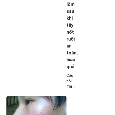
lõm
dụng
chữa
sau
bệnh
khi
về da
tẩy
như
nốt
vẩy
nến,
ruồi
bệnh
ạn
phong.
toàn,
Ngoài
hiệu
ra, rau
quả
má trị
sẹo
Câu
lõm
hỏi:
rất
Tôi có
hiệu
2 nốt
quả,
ruồi
cùng
khá
tham
lớn ở
khảo