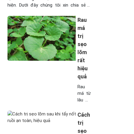
hiện. Dưới đây chúng tôi xin chia sẻ 3
cách trị sẹo lõm hiệu quả bằng mật ong,
các bạn hãy cùng tham khảo và áp dụng
Rau
ngay nhé! Tham khảo thêm: Cách chữa
má
sẹo lõm trên ...
trị
sẹo
lõm
rất
hiệu
quả
Rau
má từ
lâu đã
được
coi là
Cách
loại
trị
rau có
sẹo
tác