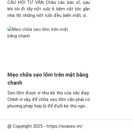
CÂU HỎI TƯ VẤN Chào các bác sĩ, sau
tẩy
khi tôi đi tẩy nốt ruồi ở tiệm cắt tóc gần
nốt
nhà thì những nốt ruồi đều biến mất, duy
ruồi
chỉ có một điều là những vết sẹo lõm
bong,
xuất hiện khiến cho tình trạng da mặt của
tôi có
tôi ngày càng xấu xí hơn. Vậy bác ...
bôi
nghệ
và
tránh
ăn
những
Mẹo chữa sẹo lõm trên mặt bằng
thức
chanh
ăn có
thể để
Sẹo lõm được ví như kẻ thù của sắc đẹp.
lại ...
Chính vì vậy, để chữa sẹo lõm cần phải có
phương pháp hợp lý để đuổi kẻ thù ngoan
cường này ra khỏi gương mặt của mình.
Dưới đây chúng tôi sẽ chỉ cho bạn mẹo
chữa sẹo lõm trên mặt bằng chanh. Sẹo
@ Copyright 2025 - https://xoaseo.vn/
lõm làm ...