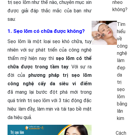
trị sẹo lõm như thế nào, chuyên mục xin
nheo
không?
được giải đáp thắc mắc của bạn như
sau:
Tìm
1. Sẹo lõm có chữa được không?
hiểu
về
Sẹo lõm là một loại sẹo khó chữa, tuy
công
nhiên với sự phát triển của công nghệ
nghệ
thẩm mỹ hiện nay thì
sẹo lõm có thể
làm
chữa được trong tầm tay
. Với sự ra
đẹp
da
đời của
phương pháp trị sẹo lõm
trị
công nghệ cấy da siêu vi điểm
sẹo
đã mang lại bước đột phá mới trong
lõm
quá trình trị sẹo lõm với 3 tác động đặc
bằng
hiệu: làm đầy, làm mịn và tái tạo bề mặt
lăn
da hiệu quả.
kim
Cách