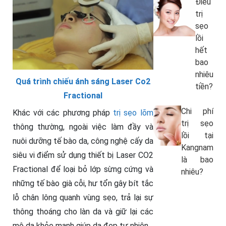
Điều
trị
sẹo
lồi
hết
bao
nhiêu
Quá trình chiếu ánh sáng Laser Co2
tiền?
Fractional
Chi phí
Khác với các phương pháp
trị sẹo lõm
trị sẹo
thông thường, ngoài việc làm đầy và
lồi tại
nuôi dưỡng tế bào da, công nghệ cấy da
Kangnam
siêu vi điểm sử dụng thiết bị Laser CO2
là bao
Fractional để loại bỏ lớp sừng cứng và
nhiêu?
những tế bào già cỗi, hư tổn gây bít tắc
lỗ chân lông quanh vùng sẹo, trả lại sự
thông thoáng cho làn da và giữ lại các
mô da khỏe mạnh giúp da đẹp tự nhiên.