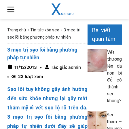
X
óa sẹo
Bài viết
Trang chủ
Tin tức xóa sẹo
3 mẹo trị
sẹo lồi bằng phương pháp tự nhiên
quan tâm
3 mẹo trị sẹo lồi bằng phương
Vết
pháp tự nhiên
thương
lên da
11/12/2013
Tác giả:
admin
*
non bị
23 lượt xem
*
đỏ có
thành
Sẹo lồi tuy không gây ảnh hưởng
sẹo
đến sức khỏe nhưng lại gây mất
không?
thẩm mỹ vì vết sẹo lộ rõ trên da.
Sẹo
3 mẹo trị sẹo lồi bằng phương
thâm –
pháp tự nhiên dưới đây sẽ giúp
Nguyên