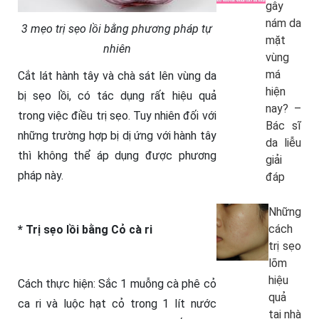
gây
nám da
3 mẹo trị sẹo lồi bằng phương pháp tự
mặt
nhiên
vùng
má
Cắt lát hành tây và chà sát lên vùng da
hiện
bị sẹo lồi, có tác dụng rất hiệu quả
nay? –
trong việc điều trị sẹo. Tuy nhiên đối với
Bác sĩ
những trường hợp bị dị ứng với hành tây
da liễu
thì không thể áp dụng được phương
giải
pháp này.
đáp
Những
cách
* Trị sẹo lồi bằng Cỏ cà ri
trị sẹo
lõm
hiệu
Cách thực hiện: Sắc 1 muỗng cà phê cỏ
quả
ca ri và luộc hạt cỏ trong 1 lít nước
tại nhà