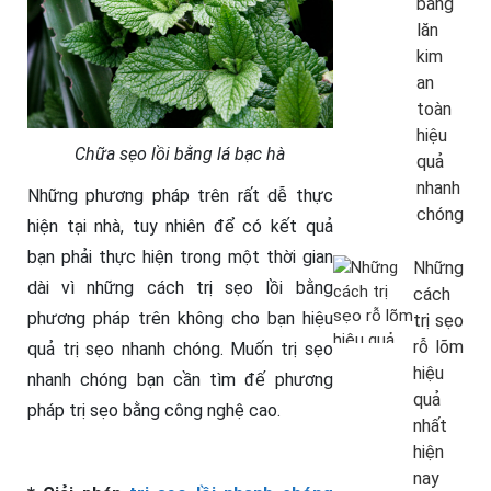
bằng
lăn
kim
an
toàn
hiệu
Chữa sẹo lồi bằng lá bạc hà
quả
nhanh
Những phương pháp trên rất dễ thực
chóng
hiện tại nhà, tuy nhiên để có kết quả
bạn phải thực hiện trong một thời gian
Những
dài vì những cách trị sẹo lồi bằng
cách
phương pháp trên không cho bạn hiệu
trị sẹo
rỗ lõm
quả trị sẹo nhanh chóng. Muốn trị sẹo
hiệu
nhanh chóng bạn cần tìm đế phương
quả
pháp trị sẹo bằng công nghệ cao.
nhất
hiện
nay