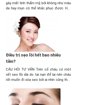
gây mất tính thẩm mỹ, bởi không như màu
da hay mụn có thể khắc phục được. Hãy
tham khảo những cách làm mờ sẹo với
các nguyên liệu có thể làm tại nhà. Hãy
cùng tham khảo và lựu chọn một cách
tốt nhất cho bản ...
Điều trị sẹo lồi hết bao nhiêu
tiền?
CÂU HỎI TƯ VẤN Trên cổ cháu có một
vết sẹo lồi dài do tai nạn để lại nên cháu
rất muốn đi xóa sẹo bởi ai nhìn cũng thấy
sợ. Tuy nhiên, do chưa đi làm, kinh phí còn
eo hẹp nên cháu muốn hỏi trước là điều
trị sẹo lồi hết bao nhiêu tiền ...