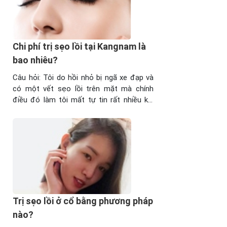
Chi phí trị sẹo lồi tại Kangnam là
bao nhiêu?
Câu hỏi: Tôi do hồi nhỏ bị ngã xe đạp và
có một vết sẹo lồi trên mặt mà chính
điều đó làm tôi mất tự tin rất nhiều khi
giao tiếp. Vậy Bệnh viện thẩm mỹ
Kangnam cho tôi biết là nếu xóa sẹo lồi
của tôi thì chi phí hết bao nhiêu? Tôi ...
Trị sẹo lồi ở cổ bằng phương pháp
nào?