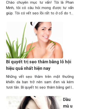
Chào chuyên mục tư vấn! Tôi là Phan
Minh, tôi có câu hỏi mong được tư vấn
giúp. Tôi có vết sẹo lồi rất to ở cổ do tôi
phẫu thuật biếu cổ cách đây 2 năm. Vì
yếu tốthẩm mỹ và yêu cầu công việc nên
tôi muốn trị sẹo lồi ở cổ dứt điểm ...
Bí quyết trị sẹo thâm bằng lô hội
hiệu quả nhất hiện nay
Những vết sẹo thâm trên mặt thường
khiến da bạn trở nên sạm đen và kém
tươi tắn. Bí quyết trị sẹo thâm bằng gel lô
hội sau đây sẽ giúp bạn tự tin hơn với làn
da của mình. >>Xem thêm: Có cách nào
Dầu
trị sẹo thâm trên mặt nhanh nhất? Bí
mù u
quyết trị sẹo ...