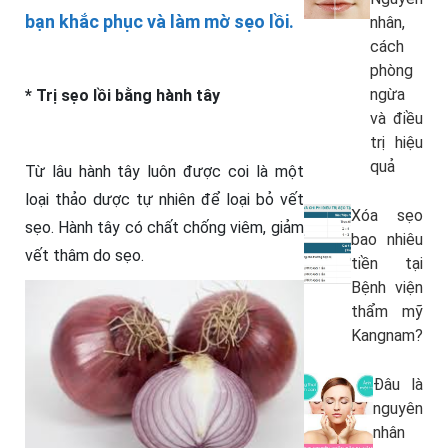
bạn khắc phục và làm mờ sẹo lồi.
nhân,
cách
phòng
ngừa
* Trị sẹo lồi bằng hành tây
và điều
trị hiệu
quả
Từ lâu hành tây luôn được coi là một
loại thảo dược tự nhiên để loại bỏ vết
Xóa sẹo
sẹo. Hành tây có chất chống viêm, giảm
bao nhiêu
vết thâm do sẹo.
tiền tại
Bệnh viện
thẩm mỹ
Kangnam?
Đâu là
nguyên
nhân