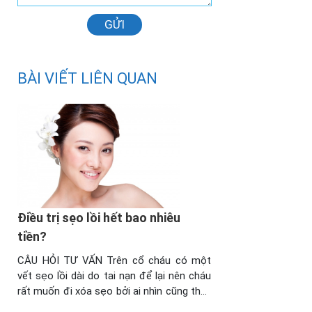
GỬI
BÀI VIẾT LIÊN QUAN
Điều trị sẹo lồi hết bao nhiêu
tiền?
CÂU HỎI TƯ VẤN Trên cổ cháu có một
vết sẹo lồi dài do tai nạn để lại nên cháu
rất muốn đi xóa sẹo bởi ai nhìn cũng thấy
sợ. Tuy nhiên, do chưa đi làm, kinh phí còn