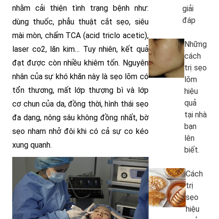
nhằm cải thiện tình trạng bệnh như:
giải
đáp
dùng thuốc, phẫu thuật cắt sẹo, siêu
mài mòn, chấm TCA (acid triclo acetic),
Những
laser co2, lăn kim… Tuy nhiên, kết quả
cách
đạt được còn nhiều khiêm tốn. Nguyên
trị sẹo
nhân của sự khó khăn này là sẹo lõm có
lõm
tổn thương, mất lớp thượng bì và lớp
hiệu
quả
cơ chun của da, đồng thời, hình thái sẹo
tại nhà
đa dạng, nông sâu không đồng nhất, bờ
bạn
sẹo nham nhở đôi khi có cả sự co kéo
lên
xung quanh.
biết.
Cách
trị
sẹo
hiệu