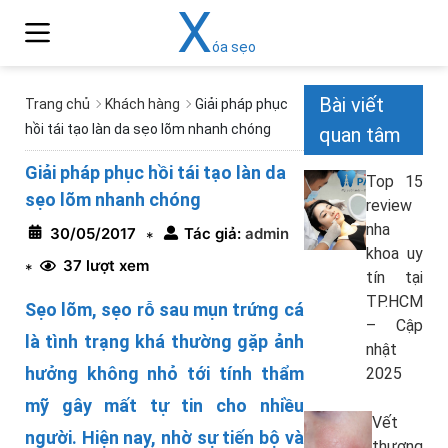
X
óa sẹo
Bài viết
Trang chủ
Khách hàng
Giải pháp phục
hồi tái tạo làn da sẹo lõm nhanh chóng
quan tâm
Giải pháp phục hồi tái tạo làn da
Top 15
sẹo lõm nhanh chóng
review
nha
30/05/2017
Tác giả:
admin
*
khoa uy
37 lượt xem
*
tín tại
TP.HCM
Sẹo lõm, sẹo rỗ sau mụn trứng cá
– Cập
là tình trạng khá thường gặp ảnh
nhật
hưởng không nhỏ tới tính thẩm
2025
mỹ gây mất tự tin cho nhiều
Vết
người. Hiện nay, nhờ sự tiến bộ và
thương