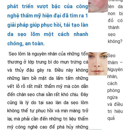
phát triển vượt bậc của công
lên da
non bị
nghệ thẩm mỹ hiện đại đã tìm ra 1
đỏ có
giải pháp giúp phục hồi, tái tạo làn
thành
da sẹo lõm một cách nhanh
sẹo
không?
chóng, an toàn.
Sẹo lõm là nguyên nhân của những tổn
Sẹo
thương ở lớp trung bì do mụn trứng cá
thâm –
Nguyên
và thủy đậu gây ra. Điều này không
nhân,
những làm bề mặt da lấm tấm những
cách
vết lỗ rỗ rất mất thẩm mỹ mà còn dẫn
phòng
đến chân sẹo chai sần rất khó chịu. Đây
ngừa
cũng là lý do tại sao làn da sẹo lõm
và điều
không thể tự phục hồi và mịn màng trở
trị hiệu
quả
lại, mà phải cần đến những trị liệu thẩm
mỹ công nghệ cao để phá hủy những