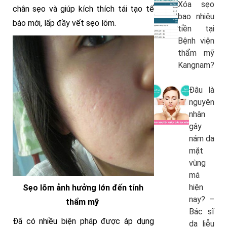
Xóa sẹo
chân sẹo và giúp kích thích tái tạo tế
bao nhiêu
bào mới, lấp đầy vết sẹo lõm.
tiền tại
Bệnh viện
thẩm mỹ
Kangnam?
Đâu là
nguyên
nhân
gây
nám da
mặt
vùng
má
hiện
Sẹo lõm ảnh hưởng lớn đến tính
nay? –
thẩm mỹ
Bác sĩ
Đã có nhiều biện pháp được áp dụng
da liễu