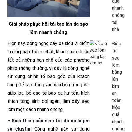
quả
nhanh
chóng
tại
Giải pháp phục hồi tái tạo làn da sẹo
nhà
lõm nhanh chóng
Hiện nay, công nghệ cấy da siêu vi điểm
Điều
trị
là giải pháp tối ưu nhất, khắc phục được
sẹo
tất cả những hạn chế của các phương
lõm
pháp thông thường, vì đây là công nghệ
bằng
sử dụng chính tế bào gốc của khách
lăn
hàng để tác động vào sâu bên trong da,
kim
giúp loại bỏ các tế bào da hư tổn, kích
an
toàn
thích tăng sinh collagen, làm đầy sẹo
hiệu
lõm một cách nhanh chóng.
quả
– Kích thích sản sinh tối đa collagen
nhanh
chóng
và elastin:
Công nghệ này sử dụng