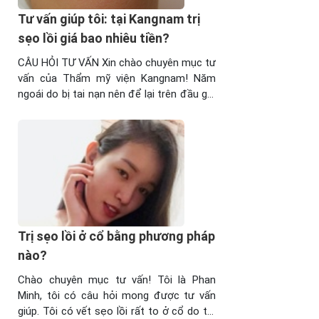
Tư vấn giúp tôi: tại Kangnam trị
sẹo lồi giá bao nhiêu tiền?
CÂU HỎI TƯ VẤN Xin chào chuyên mục tư
vấn của Thẩm mỹ viện Kangnam! Năm
ngoái do bị tai nạn nên để lại trên đầu gối
tôi một vết sẹo lồi khiến tôi không thể
diện những bộ váy như ngày nào. Được
bạn bè mách tại Thẩm mỹ viện Kangnam
có dịch vụ trị ...
Trị sẹo lồi ở cổ bằng phương pháp
nào?
Chào chuyên mục tư vấn! Tôi là Phan
Minh, tôi có câu hỏi mong được tư vấn
giúp. Tôi có vết sẹo lồi rất to ở cổ do tôi