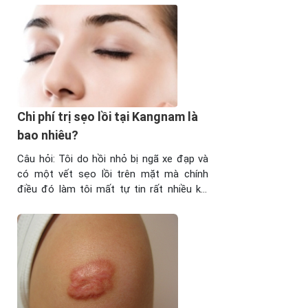
eo hẹp nên cháu muốn hỏi trước là điều
trị sẹo lồi hết bao nhiêu tiền ...
Chi phí trị sẹo lồi tại Kangnam là
bao nhiêu?
Câu hỏi: Tôi do hồi nhỏ bị ngã xe đạp và
có một vết sẹo lồi trên mặt mà chính
điều đó làm tôi mất tự tin rất nhiều khi
giao tiếp. Vậy Bệnh viện thẩm mỹ
Kangnam cho tôi biết là nếu xóa sẹo lồi
của tôi thì chi phí hết bao nhiêu? Tôi ...