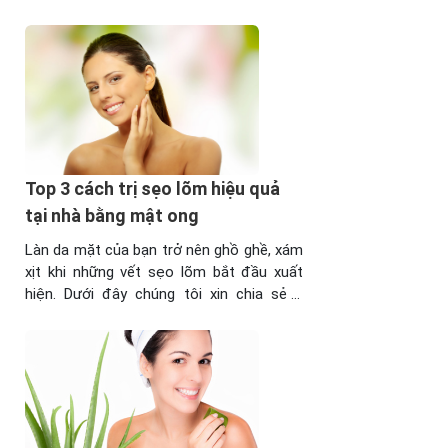
phẫu thuật biếu cổ cách đây 2 năm. Vì
yếu tốthẩm mỹ và yêu cầu công việc nên
tôi muốn trị sẹo lồi ở cổ dứt điểm ...
Top 3 cách trị sẹo lõm hiệu quả
tại nhà bằng mật ong
Làn da mặt của bạn trở nên ghồ ghề, xám
xịt khi những vết sẹo lõm bắt đầu xuất
hiện. Dưới đây chúng tôi xin chia sẻ 3
cách trị sẹo lõm hiệu quả bằng mật ong,
các bạn hãy cùng tham khảo và áp dụng
ngay nhé! Tham khảo thêm: Cách chữa
sẹo lõm trên ...